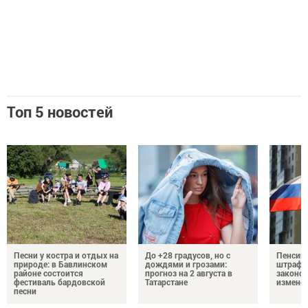
Топ 5 новостей
Песни у костра и отдых на
До +28 градусов, но с
Пенсии,
природе: в Бавлинском
дождями и грозами:
штрафы
районе состоится
прогноз на 2 августа в
законо
фестиваль бардовской
Татарстане
изменен
песни