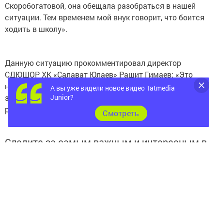
Скоробогатовой, она обещала разобраться в нашей
ситуации. Тем временем мой внук говорит, что боится
ходить в школу».
Данную ситуацию прокомментировал директор
СДЮШОР ХК «Салават Юлаев» Рашит Гимаев: «Это
неправда, ребёнка из школы никто не отчислял, он
А вы уже видели новое видео Tatmedia
Junior?
занимается на общих основаниях и может посещать
раздевалку».
Cмотреть
Следите за самым важным и интересным в
Telegram-канале
Татмедиа
Читайте новости Татарстана в
национальном мессенджере MАХ: