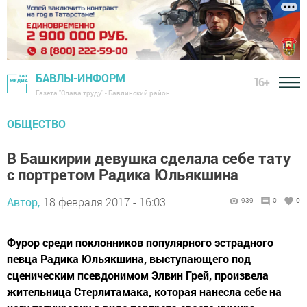
БАВЛЫ-ИНФОРМ
16+
Газета "Слава труду" - Бавлинский район
ОБЩЕСТВО
В Башкирии девушка сделала себе тату
с портретом Радика Юльякшина
Автор,
18 февраля 2017 - 16:03
939
0
0
Фурор среди поклонников популярного эстрадного
певца Радика Юльякшина, выступающего под
сценическим псевдонимом Элвин Грей, произвела
жительница Стерлитамака, которая нанесла себе на