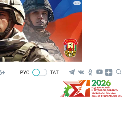
6+
РУС
ТАТ