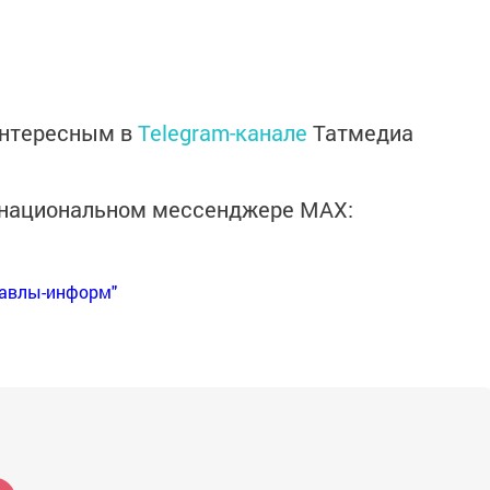
интересным в
Telegram-канале
Татмедиа
в национальном мессенджере MАХ:
Бавлы-информ"