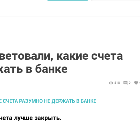
етовали, какие счета
ать в банке
818
0
чета лучше закрыть.