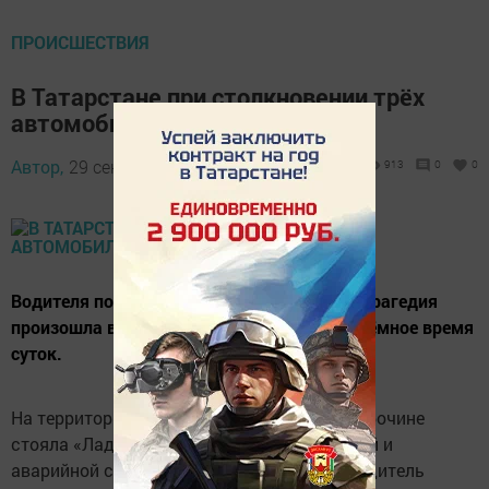
ПРОИСШЕСТВИЯ
В Татарстане при столкновении трёх
автомобилей погиб человек
Автор,
29 сентября 2016 - 19:51
913
0
0
Водителя погубили не включенные фары. Трагедия
произошла в 125 километрах от Бавлов в тёмное время
суток.
На территории Сармановского района на обочине
стояла «Лада Гранта» без габаритных огней и
аварийной сигнализации. Её не заметил водитель