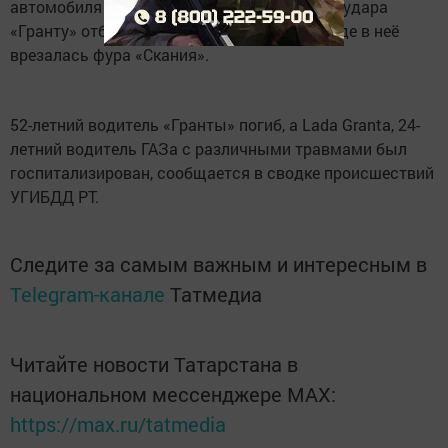
автомобиля ГАЗ-28444 и врезался в неё. От удара
«Гранту» отбросило на встречную полосу, где в неё
врезалась фура «Скания».
52-летний водитель «Гранты» погиб, а Lada Granta, 24-
летний водитель ГАЗа с различными травмами был
госпитализирован, сообщается в сводке происшествий
УГИБДД РТ.
Следите за самым важным и интересным в
Telegram-канале
Татмедиа
Читайте новости Татарстана в
национальном мессенджере MАХ:
https://max.ru/tatmedia