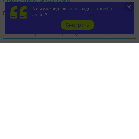
А вы уже видели новое видео Tatmedia
Подписывайтесь на
телеграм-канал "Бавлы-информ"
Junior?
Cмотреть
Перейти на страницу новости