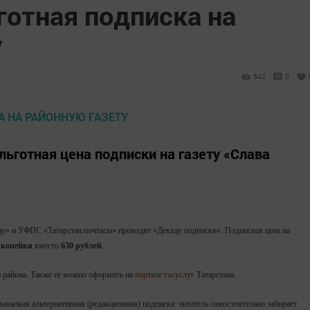
готная подписка на
у
542
0
льготная цена подписки на газету «Слава
уду» и УФПС «Татарстан почтасы» проводят «Декаду подписки». Подписная цена на
2 копейки
вместо
630
рублей
.
и района. Также её можно оформить на
портале госуслуг
Татарстана.
ываемая альтернативная (редакционная) подписка: читатель самостоятельно забирает