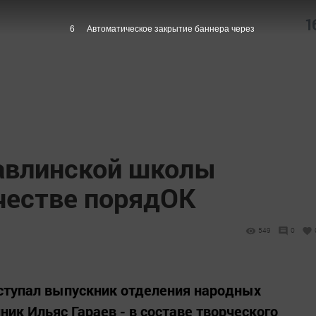
1
5
Автоматическое закрытие баннера через
авлинской школы
рчестве порядОК
549
0
ступал выпускник отделения народных
ик Ильяс Гараев - в составе творческого