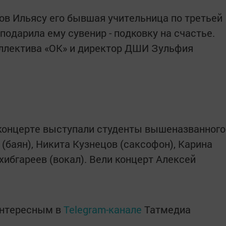
лов Ильясу его бывшая учительница по третьей
одарила ему сувенир - подковку на счастье.
оллектива «ОК» и директор ДШИ Зульфия
 концерте выступали студенты вышеназванного
баян), Никита Кузнецов (саксофон), Карина
хибгареев (вокал). Вели концерт Алексей
интересным в
Telegram-канале
Татмедиа