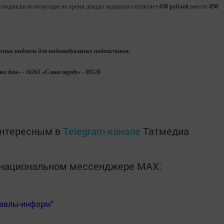
й подписки на полугодие во время декады подписки составляет
430 рублей
вместо
450
сные индексы для индивидуальных подписчиков:
кә дан» - 16261 «Слава труду» - 00128
интересным в
Telegram-канале
Татмедиа
в национальном мессенджере MАХ:
Бавлы-информ"