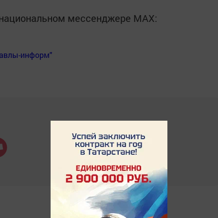
в национальном мессенджере MАХ:
Бавлы-информ"