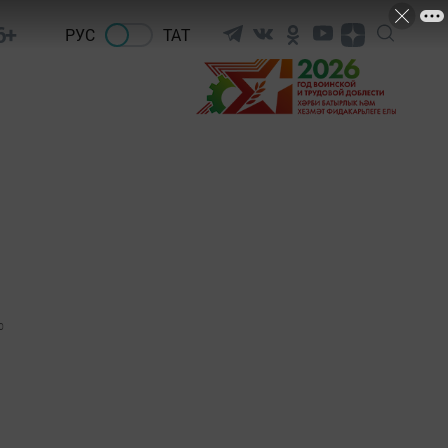
6+
РУС
ТАТ
0