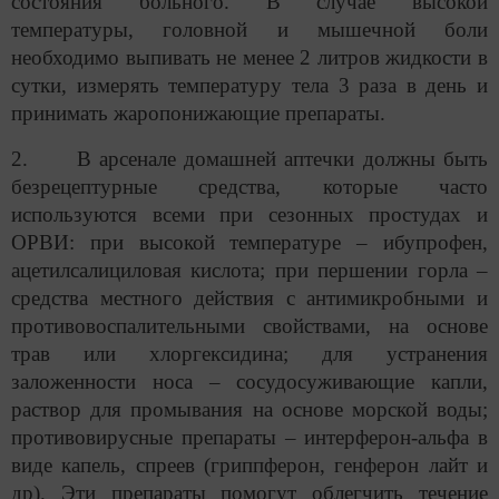
состояния больного. В случае высокой
температуры, головной и мышечной боли
необходимо выпивать не менее 2 литров жидкости в
сутки, измерять температуру тела 3 раза в день и
принимать жаропонижающие препараты.
2. В арсенале домашней аптечки должны быть
безрецептурные средства, которые часто
используются всеми при сезонных простудах и
ОРВИ: при высокой температуре – ибупрофен,
ацетилсалициловая кислота; при першении горла –
средства местного действия с антимикробными и
противовоспалительными свойствами, на основе
трав или хлоргексидина; для устранения
заложенности носа – сосудосуживающие капли,
раствор для промывания на основе морской воды;
противовирусные препараты – интерферон-альфа в
виде капель, спреев (гриппферон, генферон лайт и
др). Эти препараты помогут облегчить течение