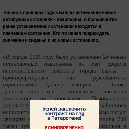
Только в прошлом году в Бавлах установили новые
автобусные остановки - павильоны. А большинство
ранее установленных остановок находятся в
плачевном состоянии. Кто-то начал повреждать
скамейки и сиденья и на новых остановках.
«В городе 2021 году было установлено 20 новых
остановочных павильонов за счет средств
исполнительного комитета города Бавлы, –
проинформировал нас руководитель
горисполкома Данияр Бакиров. – Также
дополнительно три остановочных павильона
установили по программе “Безопасность
дорожного движения” за счет районного
исполнительного комитета. Общая сумма затрат
двадцати остановок составила 2 миллиона 700
тысяч рублей. Один остановочный павильон в