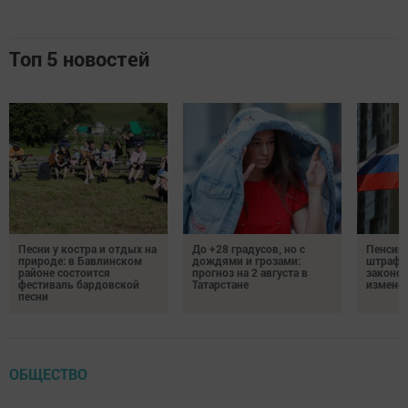
Топ 5 новостей
Песни у костра и отдых на
До +28 градусов, но с
Пенсии,
природе: в Бавлинском
дождями и грозами:
штрафы
районе состоится
прогноз на 2 августа в
законо
фестиваль бардовской
Татарстане
изменен
песни
ОБЩЕСТВО