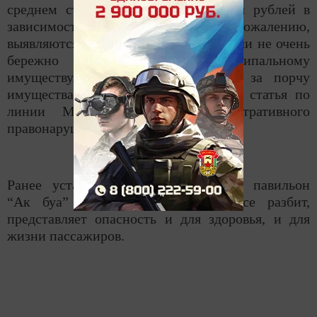
среднем стоит от 110 до 120 тысяч рублей в
зависимости от размеров. К сожалению,
выявляются такие случаи, когда жители не очень
бережно относятся к муниципальному
имуществу. Хотим напомнить, что за порчу
имущества предусмотрена уголовная статья по
линии МВД и статья административного
правонарушения”.
Ранее установленный остановочный павильон
“Ак буа” по улице Западная вовсе разбит,
представляет опасность и для здоровья, и для
жизни пассажиров.