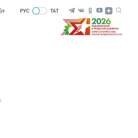
6+
РУС
ТАТ
0