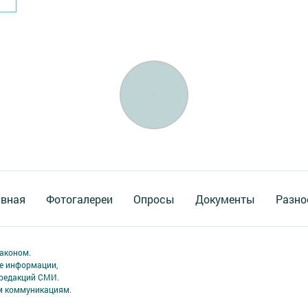
авная
Фотогалереи
Опросы
Документы
Разно
аконом.
ме информации,
 редакций СМИ.
ым коммуникациям.