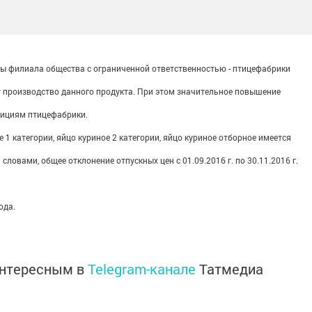
ны филиала общества с ограниченной ответственностью - птицефабрики
т производство данного продукта. При этом значительное повышение
зициям птицефабрики.
 1 категории, яйцо куриное 2 категории, яйцо куриное отборное имеется
овами, общее отклонение отпускных цен с 01.09.2016 г. по 30.11.2016 г.
ода.
интересным в
Telegram-канале
Татмедиа