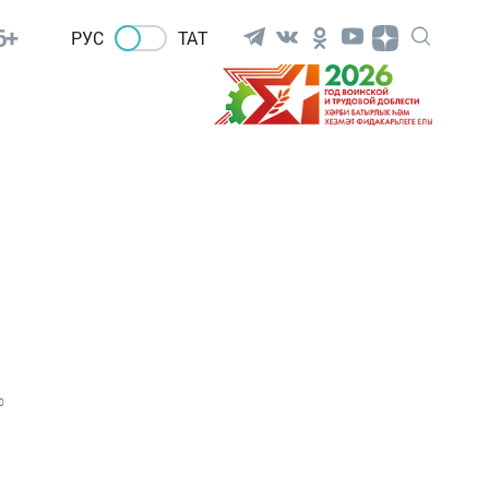
6+
РУС
ТАТ
0