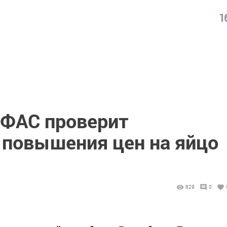
1
УФАС проверит
 повышения цен на яйцо
829
0