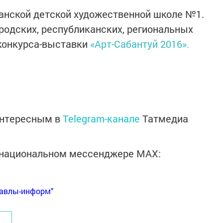
азанской детской художественной школе №1.
ородских, республиканских, региональных
 конкурса-выставки
«Арт-Сабантуй 2016».
интересным в
Telegram-канале
Татмедиа
в национальном мессенджере MАХ:
Бавлы-информ"