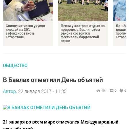
Снижение числа укусов
Песни у костра и отдых на
До +28 
клещей на 30%
природе: в Бавлинском
дождям
зафиксировано в
районе состоится
прогноз
Татарстане
фестиваль бардовской
Татарст
песни
ОБЩЕСТВО
В Бавлах отметили День объятий
Автор,
22 января 2017 - 11:35
454
0
0
21 января во всем мире отмечался Международный
день объятий.