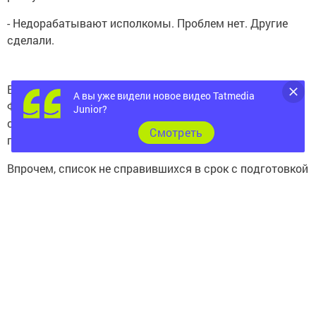
- Недорабатывают исполкомы. Проблем нет. Другие
сделали.
В качестве примера он привёл Бавлинский район: «По
А вы уже видели новое видео Tatmedia
ФАПам не предоставлены земельные участки, по
Junior?
спортивным площадкам и лыжным базам не
Cмотреть
предоставлен земельный участок.
Впрочем, список не справившихся в срок с подготовкой
участков и документов по ним гораздо шире, уточнил
министр и озвучил его: Верхнеуслонский,
Альметьевский, Лениногорский, Мамадышский,
Пестречинский, Мензелинский, Бугульминский районы,
Высокогорский, Менделеевский, Нурлатский,
Тетюшский, Лаишевский, Зеленодольский, Казань,
Атнинский, Елабужский…
- Последнее предупреждение! Если на следующей