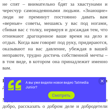
не спят – внимательно бдят за хвастунами и
чересчур самонадеянными людьми. «Знающие»
люди не преминут постоянно давать вам
«верные» советы, мешаясь у вас под ногами,
сбивая вас с толку, нервируя и досаждая тем, что
отнимают драгоценное ваше время на дело и
отдых. Когда вам говорят под руку, придираются,
оказывают на вас давление, убеждая в вашей
неправоте, трудно достичь собственной мечты –
в том виде, в котором она принадлежит именно
вам.
Поступки ради принесения окружающим
А вы уже видели новое видео Tatmedia
добра
Junior?
Cмотреть
Мудрость мира состоит в том, чтобы – получив
добро, рассказать о добром деле и добродетели