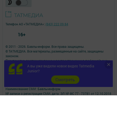
Телефон АО «ТАТМЕДИА»:
(843) 222 09 84
16+
© 2011 - 2026. Бавлы-информ. Все права защищены.
© ТАТМЕДИА. Все материалы, размещенные на сайте, защищены
законом.
Перепечатка, воспроизведение и распространение в любом объеме
информации,
А вы уже видели новое видео Tatmedia
размещенной на сайте, возможна только с письменного согласия
Junior?
редакций СМИ.
Cмотреть
При поддержке Республиканского агентства по печати и массовым
коммуникациям.
Наименование СМИ: Бавлы-информ
№ записи о регистрации СМИ, дата: ЭЛ № ФС 77 - 73781 от 12.10.2018
СМИ зарегистрированно Федеральной службой по надзору в сфере
связи,
информационных технологий и массовых коммуникаций
ФИО главного редактора: Кандаурова Мария Сергеевна
Адрес редакции: 423930, Российская Федерация, Республика