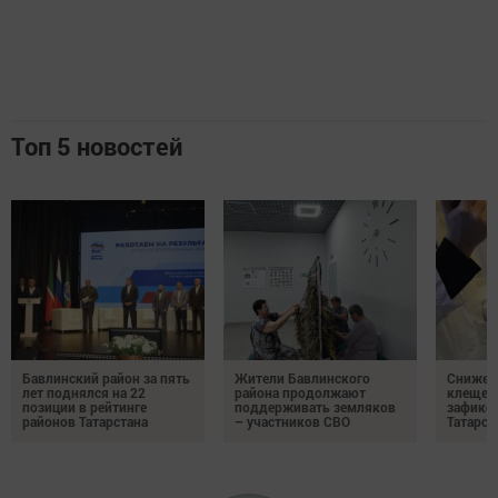
Топ 5 новостей
Бавлинский район за пять
Жители Бавлинского
Снижени
лет поднялся на 22
района продолжают
клещей
позиции в рейтинге
поддерживать земляков
зафикс
районов Татарстана
– участников СВО
Татарст