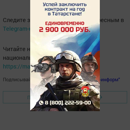
Следите за самым важным и интересным в
Telegram-канале
Татмедиа
Читайте новости Татарстана в
национальном мессенджере MАХ:
https://max.ru/tatmedia
Подписывайтесь на
телеграм-канал "Бавлы-информ"
Перейти на страницу новости