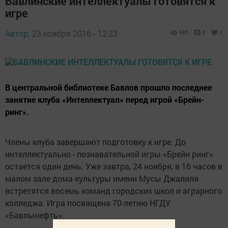
Бавлинские интеллектуалы готовятся к
игре
Автор,
23 ноября 2016 - 12:23
695
0
0
В центральной библиотеке Бавлов прошло последнее
занятие клуба «Интеллектуал» перед игрой «Брейн-
ринг».
Члены клуба завершают подготовку к игре. До
интеллектуально - познавательной игры «Брейн ринг»
остается один день. Уже завтра, 24 ноября, в 16 часов в
малом зале дома культуры имени Мусы Джалиля
встретятся восемь команд городских школ и аграрного
колледжа. Игра посвящена 70-летию НГДУ
«Бавлынефть».