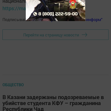
национальном мессенджере MАХ:
https://max.ru/tatmedia
Подписывайтесь на
телеграм-канал "Бавлы-информ"
Перейти на страницу новости
ОБЩЕСТВО
В Казани задержаны подозреваемые в
убийстве студента КФУ – гражданина
Республики Чад