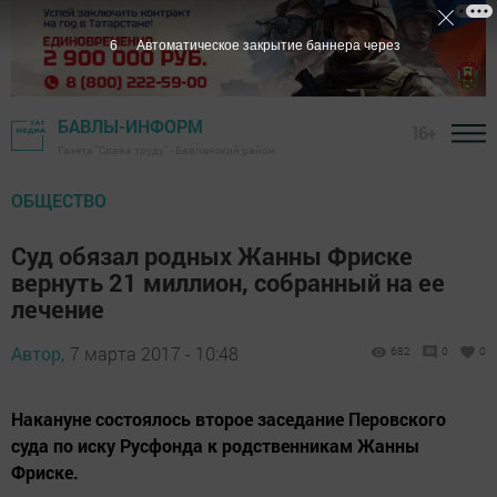
5
Автоматическое закрытие баннера через
БАВЛЫ-ИНФОРМ
16+
Газета "Слава труду" - Бавлинский район
ОБЩЕСТВО
Суд обязал родных Жанны Фриске
вернуть 21 миллион, собранный на ее
лечение
Автор,
7 марта 2017 - 10:48
682
0
0
Накануне состоялось второе заседание Перовского
суда по иску Русфонда к родственникам Жанны
Фриске.