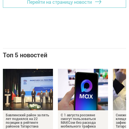
Перейти на страницу новости
Топ 5 новостей
Бавлинский район за пять
С 1 августа россияне
Снижени
лет поднялся на 22
смогут пользоваться
клещей
позиции в рейтинге
МАКСом без расхода
зафикс
районов Татарстана
мобильного трафика
Татарст