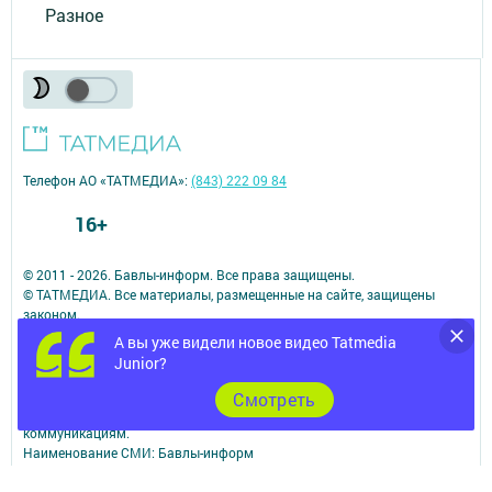
Разное
Телефон АО «ТАТМЕДИА»:
(843) 222 09 84
16+
© 2011 - 2026. Бавлы-информ. Все права защищены.
© ТАТМЕДИА. Все материалы, размещенные на сайте, защищены
законом.
Перепечатка, воспроизведение и распространение в любом объеме
А вы уже видели новое видео Tatmedia
информации,
Junior?
размещенной на сайте, возможна только с письменного согласия
редакций СМИ.
Cмотреть
При поддержке Республиканского агентства по печати и массовым
коммуникациям.
Наименование СМИ: Бавлы-информ
№ записи о регистрации СМИ, дата: ЭЛ № ФС 77 - 73781 от 12.10.2018
СМИ зарегистрированно Федеральной службой по надзору в сфере