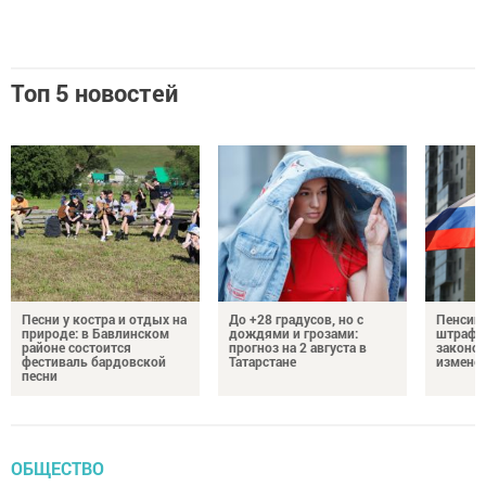
Топ 5 новостей
Песни у костра и отдых на
До +28 градусов, но с
Пенсии,
природе: в Бавлинском
дождями и грозами:
штрафы
районе состоится
прогноз на 2 августа в
законо
фестиваль бардовской
Татарстане
изменен
песни
ОБЩЕСТВО