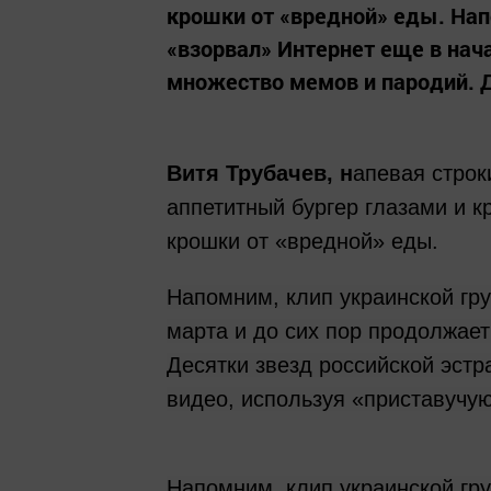
крошки от «вредной» еды. Нап
«взорвал» Интернет еще в нач
множество мемов и пародий. Д
Витя Трубачев, н
апевая строк
аппетитный бургер глазами и кр
крошки от «вредной» еды.
Напомним, клип украинской гр
марта и до сих пор продолжае
Десятки звезд российской эстр
видео, используя «приставучу
Напомним, клип украинской гр