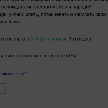
т порождать множество мемов и пародий.
ады успели спеть, потанцевать и записать свои
ю» песню.
интересным в
Telegram-канале
Татмедиа
в национальном мессенджере MАХ:
Бавлы-информ"