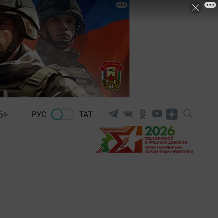
6+
РУС
ТАТ