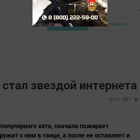
Отправить
Авторизоваться
 стал звездой интернета
922
0
 популярного хита, сначала пожирает
ружит с ним в танце, а после не оставляет и