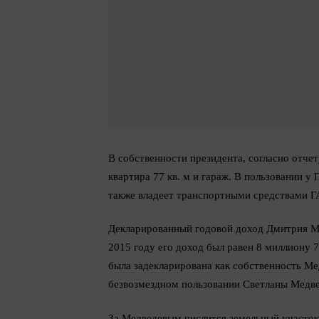
В собственности президента, согласно отче
квартира 77 кв. м и гараж. В пользовании у
также владеет транспортными средствами Г
Декларированный годовой доход Дмитрия Ме
2015 году его доход был равен 8 миллиону 
была задекларирована как собственность Мед
безвозмездном пользовании Светланы Медве
За Медведевым числится земельный участок 