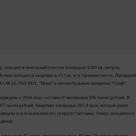
ту, находится земельный участок площадью 1500 кв. метров,
 Путина находится квартира в 153 кв. м и гаражное место. Президен
АЗ-М-21, ГАЗ-М21, "Нива" и автомобильным прицепом "Скиф".
дведева в 2016 году составил 8 миллионов 586 тысяч рублей. В
767 тысяч рублей. Квартира площадью 367,8 кв.м, которая ранее
ведева и в пользовании его супруги Светланы, теперь находится в
девой.
площадью 47 соток, арендованный на 49 лет. Он также владеет