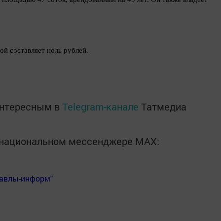
й составляет ноль рублей.
интересным в
Telegram-канале
Татмедиа
в национальном мессенджере MАХ:
Бавлы-информ"