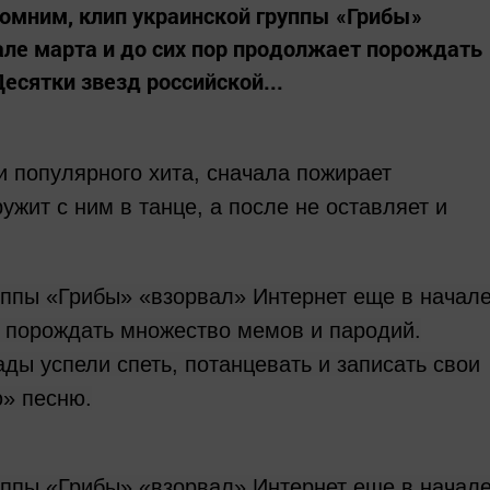
омним, клип украинской группы «Грибы»
але марта и до сих пор продолжает порождать
есятки звезд российской...
и популярного хита, сначала пожирает
ужит с ним в танце, а после не оставляет и
уппы «Грибы» «взорвал» Интернет еще в начал
т порождать множество мемов и пародий.
ады успели спеть, потанцевать и записать свои
ю» песню.
уппы «Грибы» «взорвал» Интернет еще в начал