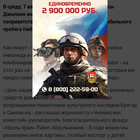
В среду, 7 августа в 14 часов в ДК имени Мусы
Джалиля жители города Бавлы смогут
поприветствовать участников конно-автомобильного
пробега Набережные Челны - Сарманово.
Как пишут
«Челнинские известия»
, 24 спортсмена-
инвалида в очередной раз отправились в
комбинированный конно-автомобильный пробег - на
этот раз на трёх «Газелях» и двух лошадях, которые им
предоставила конно-спортивная школа «Тулпар».
- Цель нашего традиционного пробега - сбор денежных
средств для оказания материальной помощи
возрождению памятников культурного наследия Булгар
и Свияжска, - рассказал журналисту «Челнинских
известий» руководитель благотворительного фонда
«Идель-Урал» Ракит Абдульманов. - В ходе акции мы
реализуем книги, картины. Особый восторг у детей