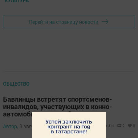
КУЛЬТУРА
Перейти на страницу новости
ОБЩЕСТВО
Бавлинцы встретят спортсменов-
инвалидов, участвующих в конно-
автомобильном пробеге
Автор,
3 августа 2013 - 14:43
814
0
0