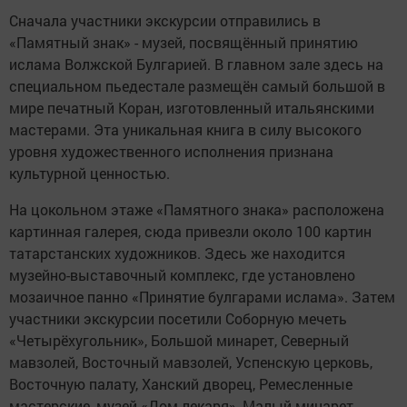
Сначала участники экскурсии отправились в
«Памятный знак» - музей, посвящённый принятию
ислама Волжской Булгарией. В главном зале здесь на
специальном пьедестале размещён самый большой в
мире печатный Коран, изготовленный итальянскими
мастерами. Эта уникальная книга в силу высокого
уровня художественного исполнения признана
культурной ценностью.
На цокольном этаже «Памятного знака» расположена
картинная галерея, сюда привезли около 100 картин
татарстанских художников. Здесь же находится
музейно-выставочный комплекс, где установлено
мозаичное панно «Принятие булгарами ислама». Затем
участники экскурсии посетили Соборную мечеть
«Четырёхугольник», Большой минарет, Северный
мавзолей, Восточный мавзолей, Успенскую церковь,
Восточную палату, Ханский дворец, Ремесленные
мастерские, музей «Дом лекаря», Малый минарет.