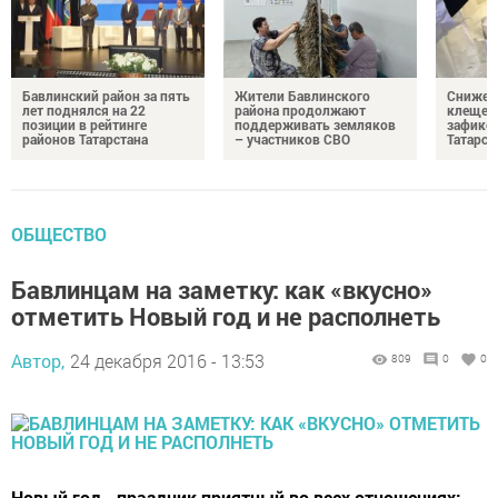
Бавлинский район за пять
Жители Бавлинского
Снижени
лет поднялся на 22
района продолжают
клещей
позиции в рейтинге
поддерживать земляков
зафикс
районов Татарстана
– участников СВО
Татарст
ОБЩЕСТВО
Бавлинцам на заметку: как «вкусно»
отметить Новый год и не располнеть
Автор,
24 декабря 2016 - 13:53
809
0
0
Новый год - праздник приятный во всех отношениях: