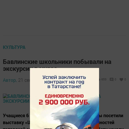
КУЛЬТУРА
Бавлинские школьники побывали на
экскурсии в музее
Автор,
21 сентября 2016 - 10:15
653
0
0
Учащиеся 6 класса школы №6 города Бавлы посетили
выставку «Шамаиль - символ духовных ценностей