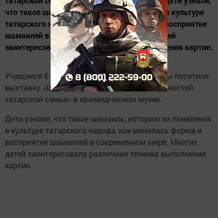
татарской семьи» в краеведческом музее. Дети узнали,
что такое шамаиль, историю их появления в культуре
татарского народа, как менялась форма и восприятие
шамаилей в современном мире. Многих детей
заинтересовала различная техника выполнения картин.
Учащиеся 6 класса школы №6 города Бавлы посетили
выставку «Шамаиль - символ духовных ценностей
татарской семьи» в краеведческом музее.
Дети узнали, что такое шамаиль, историю их появления
в культуре татарского народа, как менялась форма и
восприятие шамаилей в современном мире. Многих
детей заинтересовала различная техника выполнения
картин.