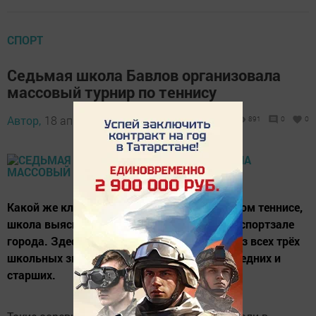
СПОРТ
Седьмая школа Бавлов организовала
массовый турнир по теннису
Автор,
18 апреля 2015 - 20:43
891
0
0
Какой же класс самый сильный в настольном теннисе,
школа выясняла сегодня в универсальном спортзале
города. Здесь собрались дети и взрослые из всех трёх
школьных звеньев - начальных классов, средних и
старших.