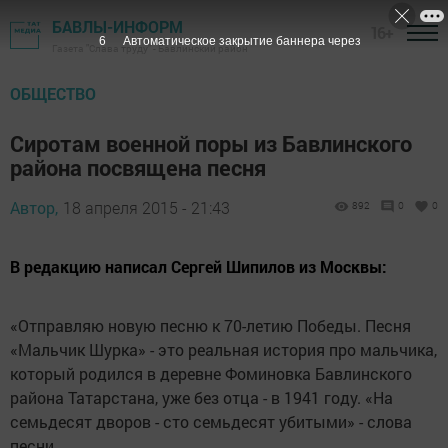
БАВЛЫ-ИНФОРМ
16+
5
Автоматическое закрытие баннера через
Газета "Слава труду" - Бавлинский район
ОБЩЕСТВО
Сиротам военной поры из Бавлинского
района посвящена песня
Автор,
18 апреля 2015 - 21:43
892
0
0
В редакцию написал Сергей Шипилов из Москвы:
«Отправляю новую песню к 70-летию Победы. Песня
«Мальчик Шурка» - это реальная история про мальчика,
который родился в деревне Фоминовка Бавлинского
района Татарстана, уже без отца - в 1941 году. «На
семьдесят дворов - сто семьдесят убитыми» - слова
песни.