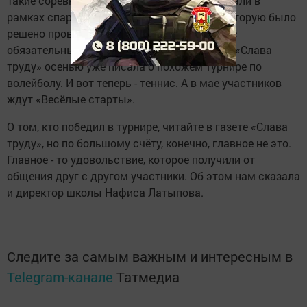
Такие соревнования в школе №7 организовали в
рамках спартакиады «Здоровая семья», которую было
решено проводить с этого учебного года и с
обязательным участием родителей. Газета «Слава
труду» осенью уже писала о похожем турнире по
волейболу. И вот теперь - теннис. А в мае участников
ждут «Весёлые старты».
О том, кто победил в турнире, читайте в газете «Слава
труду», но по большому счёту, конечно, главное не это.
Главное - то удовольствие, которое получили от
общения друг с другом участники. Об этом нам сказала
и директор школы Нафиса Латыпова.
Следите за самым важным и интересным в
Telegram-канале
Татмедиа