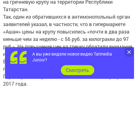
на гречневую крупу на территории Республики
Татарстан.
Так, один из обратившихся в антимонопольный орган
заявителей указал, в частности, что в гипермаркете
«Ашан» цены на крупу повысились «почти в два раза
меньше чем за неделю - с 56 руб. за килограмм до 97
руб.». На повышение цен на гречку обратили внимание
и остальные граждане.
А вы уже видели новое видео Tatmedia
Junior?
Было ли неправомерное соглашение со стороны
продавцов гречки - УФАС начнет выяснять уже скоро.
Cмотреть
Первое рассмотрения дела назначено на 21 февраля
2017 года.
Скидка порою - странный предмет: в рекламе есть, а в
реальности - нет
На рекламу, содержащую сведения о предоставлении
50 %-ной скидки на новую шубу, пожаловалась
гражданка в Татарстанское УФАС России. «На самом
деле скидка оказалась гораздо меньше обещанной» -
указано в обращении.