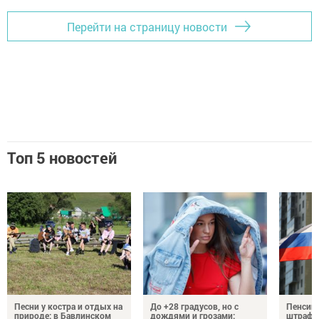
Перейти на страницу новости
Топ 5 новостей
Песни у костра и отдых на
До +28 градусов, но с
Пенсии,
природе: в Бавлинском
дождями и грозами:
штрафы