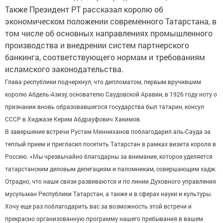
Также Президент РТ рассказал королю об
экономическом положении современного Татарстана, в
том числе об основных направлениях промышленного
производства и внедрении систем партнерского
банкинга, соответствующего нормам и требованиям
исламского законодательства.
Глава республики подчеркнул, что дипломатом, первым вручившим
королю Абдель-Азизу, основателю Саудовской Аравии, в 1926 году ноту о
признании вновь образовавшегося государства был татарин, консул
СССР в Хиджазе Керим Абдрауфович Хакимов.
В завершение встречи Рустам Минниханов поблагодарил аль-Сауда за
теплый прием и пригласил посетить Татарстан в рамках визита короля в
Россию. «Мы чрезвычайно благодарны за внимание, которое уделяется
татарстанским деловым делегациям и паломникам, совершающим хадж.
Отрадно, что наши связи развиваются и по линии Духовного управления
мусульман Республики Татарстан, а также и в сферах науки и культуры.
Хочу еще раз поблагодарить вас за возможность этой встречи и
прекрасно организованную программу нашего пребывания в вашем