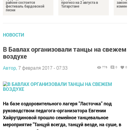
районе состоится
прогноз на 2 августа в
законо
фестиваль бардовской
Татарстане
изменен
песни
НОВОСТИ
В Бавлах организовали танцы на свежем
воздухе
Автор,
7 февраля 2017 - 07:33
776
0
0
На базе оздоровительного лагеря "Ласточка" под
руководством педагога-организатора Евгении
Хайрутдиновой прошло семейное танцевальное
мероприятие "Танцуй всегда, танцуй везде, на суше, в