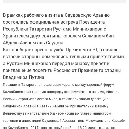
В рамках рабочего визита в Саудовскую Аравию
состоялась официальная встреча Президента
Республики Татарстан Рустама Минниханова с
Хранителем двух святынь, королем Салманом бин
Абдель-Азизом аль-Саудом.
Как сообщает пресс-служба Президента РТ, в начале
встречи стороны обменялись теплыми приветствиями,
а Рустам Минниханов передал монарху привет и
приглашение посетить Россию от Президента страны
Владимира Путина.
Президент Татарстана представил королю международный форум
KazanSummit как главную площадку экономического взаимодействия
России и стран исламского мира, а также пригласил делегацию
Саудовской Аравии в Казань. «Были бы признательны Вашему
Величеству за направление бизнес-миссии во главе с министром
торговли и инвестиций Саудовской Аравии г-ном Маджедом аль-Кассаби
на KazanSummit 2017 года, который пройдет 18-20 мая», - сказал он.