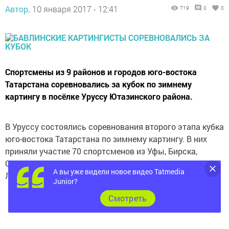
Автор,
10 января 2017 - 12:41
719
0
0
Спортсмены из 9 районов и городов юго-востока
Татарстана соревновались за кубок по зимнему
картингу в посёлке Уруссу Ютазинского района.
В Уруссу состоялись соревнования второго этапа кубка
юго-востока Татарстана по зимнему картингу. В них
приняли участие 70 спортсменов из Уфы, Бирска,
Октябрьского, Уруссу. Бавлов, Сарманово,
А вы уже видели новое видео Tatmedia
Лениногорска, Елабуги, Азнакаево.
Junior?
Cмотреть