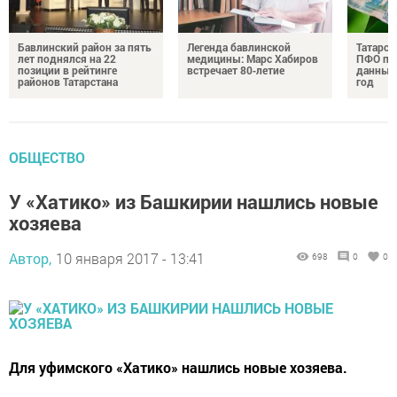
Бавлинский район за пять
Легенда бавлинской
Татарст
лет поднялся на 22
медицины: Марс Хабиров
ПФО по 
позиции в рейтинге
встречает 80‑летие
данные 
районов Татарстана
год
ОБЩЕСТВО
У «Хатико» из Башкирии нашлись новые
хозяева
Автор,
10 января 2017 - 13:41
698
0
0
Для уфимского «Хатико» нашлись новые хозяева.