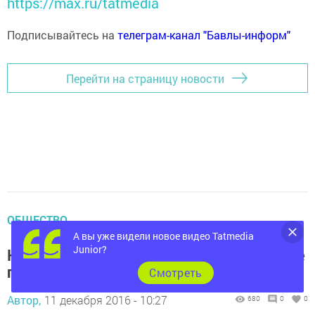
https://max.ru/tatmedia
Подписывайтесь на
телеграм-канал "Бавлы-информ"
Перейти на страницу новости
ОБЩЕСТВО
А вы уже видели новое видео Tatmedia
Junior?
Найден самый доступный способ, как не
подхватить простуду
Cмотреть
Автор,
11 декабря 2016 - 10:27
680
0
0