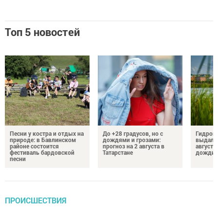
Топ 5 новостей
Песни у костра и отдых на
До +28 градусов, но с
Гидроме
природе: в Бавлинском
дождями и грозами:
выдалс
районе состоится
прогноз на 2 августа в
августе
фестиваль бардовской
Татарстане
дожди, 
песни
ПРОИСШЕСТВИЯ