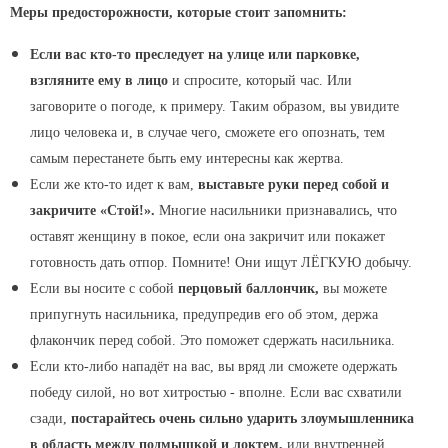
Меры предосторожности, которые стоит запомнить:
Если вас кто-то преследует на улице или парковке,
взгляните ему в лицо
и спросите, который час. Или
заговорите о погоде, к примеру. Таким образом, вы увидите
лицо человека и, в случае чего, сможете его опознать, тем
самым перестанете быть ему интересны как жертва.
Если же кто-то идет к вам,
выставьте руки перед собой и
закричите «Стой!».
Многие насильники признавались, что
оставят женщину в покое, если она закричит или покажет
готовность дать отпор. Помните! Они ищут ЛЁГКУЮ добычу.
Если вы носите с собой
перцовый баллончик,
вы можете
припугнуть насильника, предупредив его об этом, держа
флакончик перед собой. Это поможет сдержать насильника.
Если кто-либо нападёт на вас, вы вряд ли сможете одержать
победу силой, но вот хитростью - вполне. Если вас схватили
сзади,
постарайтесь очень сильно ударить злоумышленника
в область между подмышкой и локтем,
или внутренней