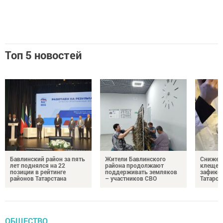
Топ 5 новостей
Бавлинский район за пять
Жители Бавлинского
Снижени
лет поднялся на 22
района продолжают
клещей
позиции в рейтинге
поддерживать земляков
зафикс
районов Татарстана
– участников СВО
Татарст
ОБЩЕСТВО