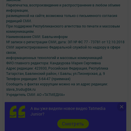
Перепечатка, воспроизведение и распространение в любом объеме
информации,
размещенной на сайте, возможна только с письменного согласия
редакций СМИ.
При поддержке Республиканского агентства по печати и массовым
коммуникациям.
Наименование СМИ: Бавлы-информ
№ записи о регистрации СМИ, дата: ЭЛ № ФС 77 - 73781 от 12.10.2018
СМИ зарегистрированно Федеральной службой по надзору в сфере
связи,
информационных технологий и массовых коммуникаций
ФИО главного редактора: Кандаурова Мария Сергеевна
Адрес редакции: 423930, Российская Федерация, Республика
Татарстан, Бавлинский район, г.Бавлы, ул.Пионерская, д. 9
Телефон редакции: 5-64-47 (приемная)
Сообщить о фактах коррупции можно на эл.адрес редакции:
slava_trudu@bk.ru
Учредитель СМИ: АО «ТАТМЕДИА»
Антикоррупционная политика
А вы уже видели новое видео Tatmedia
АО «ТАТМЕДИА» использует «cookie»
для персонализации сервисов и
Junior?
удобства пользователей сайтом.
Использование «cookie» можно отменить в настройках браузера.
Cмотреть
Политика конфиденциальности