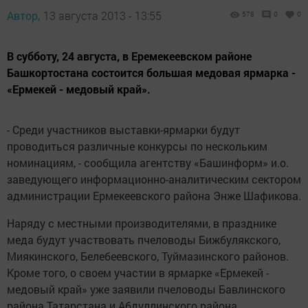
Автор,
13 августа 2013 - 13:55
578
0
0
В субботу, 24 августа, в Еремекеевском районе
Башкортостана состоится большая медовая ярмарка -
«Ермекей - медовый край».
- Среди участников выставки-ярмарки будут
проводиться различные конкурсы по нескольким
номинациям, - сообщила агентству «Башинформ» и.о.
заведующего информационно-аналитическим сектором
администрации Ермекеевского района Энже Шафикова.
Наряду с местными производителями, в празднике
меда будут участвовать пчеловоды Бижбулякского,
Миякинского, Белебеевского, Туймазинского районов.
Кроме того, о своем участии в ярмарке «Ермекей -
медовый край» уже заявили пчеловоды Бавлинского
района Татарстана и Абдуллинского района