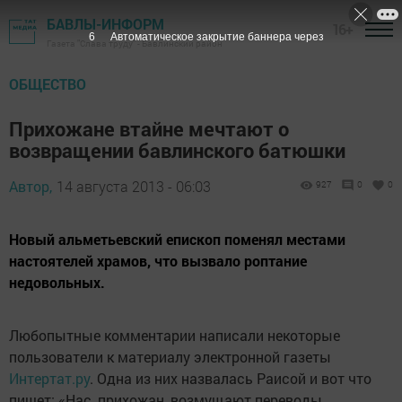
БАВЛЫ-ИНФОРМ
16+
5
Автоматическое закрытие баннера через
Газета "Слава труду" - Бавлинский район
ОБЩЕСТВО
Прихожане втайне мечтают о
возвращении бавлинского батюшки
Автор,
14 августа 2013 - 06:03
927
0
0
Новый альметьевский епископ поменял местами
настоятелей храмов, что вызвало роптание
недовольных.
Любопытные комментарии написали некоторые
пользователи к материалу электронной газеты
Интертат.ру
. Одна из них назвалась Раисой и вот что
пишет: «Нас, прихожан, возмущают переводы