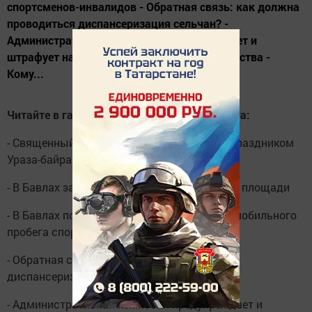
спортсменов-инвалидов - Обратная связь: как должна
проводиться диспансеризация сельчан? -
Административная комиссия предупреждает и
штрафует нарушителей правил благоустройства -
Кому...
Читайте в газете «Слава труду» от 14 августа:
- Священный месяц Рамазан завершился праздником
Ураза-байрам
- В Бавлах закрыт проезд по привокзальной площади
- В Бавлах побывали участники конно-автомобильного
пробега спортсменов-инвалидов
- Обратная связь: как должна проводиться
диспансеризация сельчан?
- Административная комиссия предупреждает и