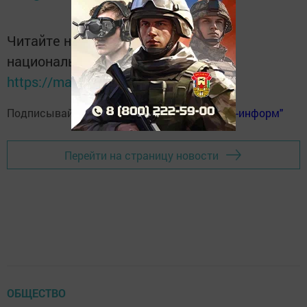
Читайте новости Татарстана в
национальном мессенджере MАХ:
https://max.ru/tatmedia
Подписывайтесь на
телеграм-канал "Бавлы-информ"
Перейти на страницу новости
ОБЩЕСТВО