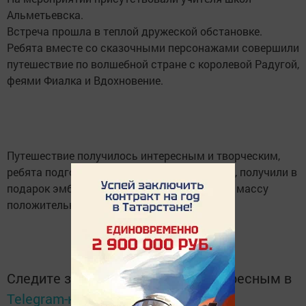
Альметьевска.
Встреча прошла в теплой дружеской обстановке.
Ребята вместе со сказочными персонажами совершили
путешествие по волшебной стране с королевой Радугой,
феями Фиалка и Вдохновение.
Путешествие получилось интересным и творческим,
ребята подготовились к выставке рисунков, получили в
подарок эмблему творческой мастерской и массу
положительных эмоций.
Следите за самым важным и интересным в
Telegram-канале
Татмедиа