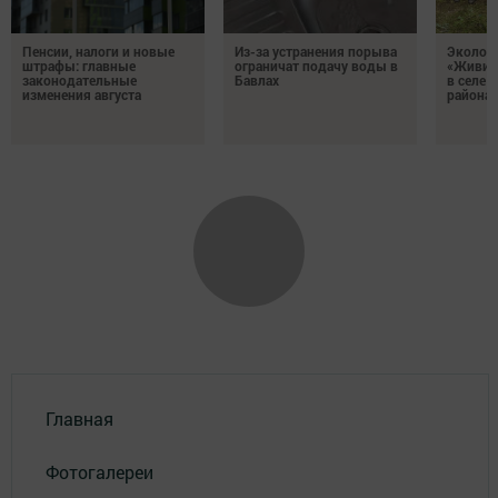
Пенсии, налоги и новые
Из-за устранения порыва
Эколог
штрафы: главные
ограничат подачу воды в
«Живи, 
законодательные
Бавлах
в селе 
изменения августа
района
Главная
Фотогалереи