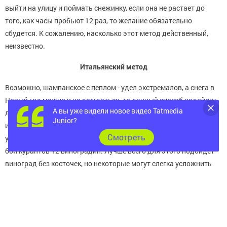
выйти на улицу и поймать снежинку, если она не растает до
того, как часы пробьют 12 раз, то желание обязательно
сбудется. К сожалению, насколько этот метод действенный,
неизвестно.
Итальянский метод
Возможно, шампанское с пеплом - удел экстремалов, а снега в
Новый год можно и не дождаться, то данный способ подойдет
А вы уже видели новое видео Tatmedia
лучше всего, чтобы попытаться осуществить мечту. Например,
Junior?
итальянцы очень любят виноград и считают его символом
Cмотреть
удачи, богатства и счастья. Именно поэтому они съедают под
бой курантов 12 виноградин. Лучше всего для этого подойдет
виноград без косточек, но некоторые могут слегка усложнить
себе задачу и использовать его косточками, но одно условие -
от них нужно избавиться до тех пор, пока стрелки не сошлись на
самом верху часов, иначе желание не сбудется.
Новогодняя свеча