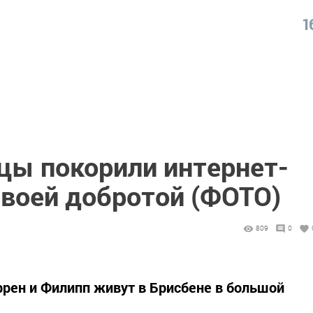
1
цы покорили интернет-
своей добротой (ФОТО)
809
0
ррен и Филипп живут в Брисбене в большой