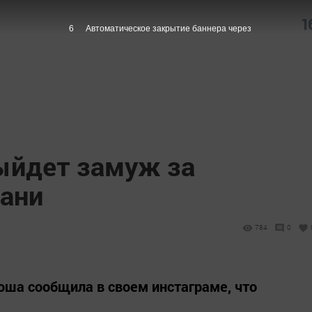
1
5
Автоматическое закрытие баннера через
ыйдет замуж за
ани
784
0
ша сообщила в своем инстаграме, что