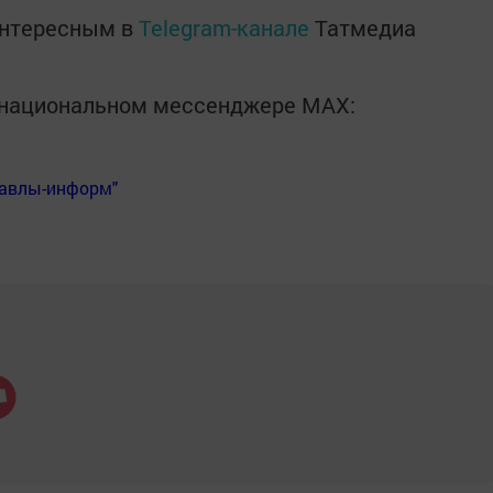
интересным в
Telegram-канале
Татмедиа
в национальном мессенджере MАХ:
Бавлы-информ"