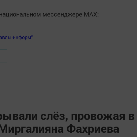
в национальном мессенджере MАХ:
Бавлы-информ"
рывали слёз, провожая в
 Миргалияна Фахриева