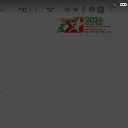
6+
РУС
ТАТ
0