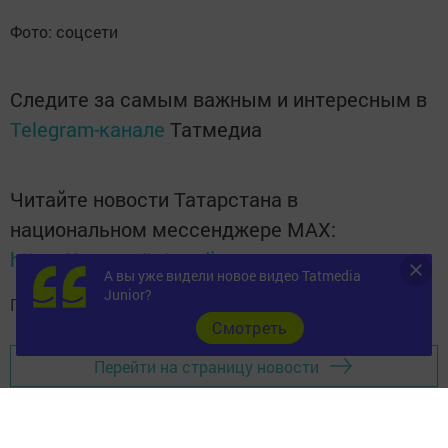
Фото: соцсети
Следите за самым важным и интересным в
Telegram-канале
Татмедиа
Читайте новости Татарстана в
национальном мессенджере MАХ:
https://max.ru/tatmedia
А вы уже видели новое видео Tatmedia
Junior?
Подписывайтесь на
телеграм-канал "Бавлы-информ"
Cмотреть
Перейти на страницу новости