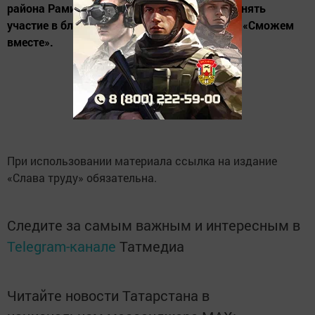
района Рамиль Гатиятуллин призвал их принять
участие в благотворительном мероприятии «Сможем
вместе».
При использовании материала ссылка на издание
«Слава труду» обязательна.
Следите за самым важным и интересным в
Telegram-канале
Татмедиа
Читайте новости Татарстана в