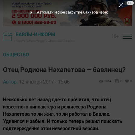
5
Автоматическое закрытие баннера через
БАВЛЫ-ИНФОРМ
16+
Газета "Слава труду" - Бавлинский район
ОБЩЕСТВО
Отец Родиона Нахапетова – бавлинец?
Автор,
12 января 2017 - 15:06
1064
0
0
Несколько лет назад где-то прочитал, что отец
известного киноактёра и режиссера Родиона
Нахапетова то ли жил, то ли работал в Бавлах.
Удивился и забыл. И только теперь решил поискать
подтверждения этой невероятной версии.