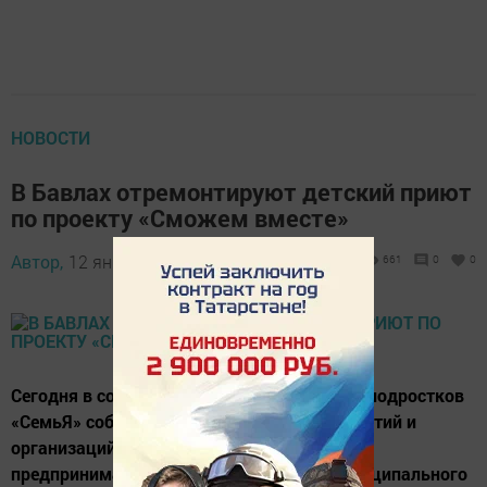
НОВОСТИ
В Бавлах отремонтируют детский приют
по проекту «Сможем вместе»
Автор,
12 января 2017 - 13:34
661
0
0
Сегодня в социальном приюте для детей и подростков
«СемьЯ» собрались руководители предприятий и
организаций города, а также местные
предприниматели. Глава Бавлинского муниципального