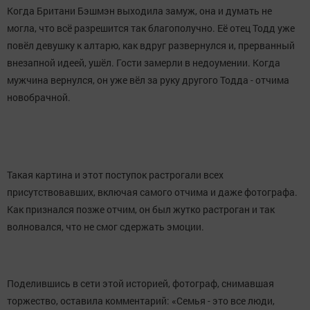
Когда Британи Бэшмэн выходила замуж, она и думать не
могла, что всё разрешится так благополучно. Её отец Тодд уже
повёл девушку к алтарю, как вдруг развернулся и, прерванный
внезапной идеей, ушёл. Гости замерли в недоумении. Когда
мужчина вернулся, он уже вёл за руку другого Тодда - отчима
новобрачной.
Такая картина и этот поступок растрогали всех
присутствовавших, включая самого отчима и даже фотографа.
Как признался позже отчим, он был жутко растроган и так
волновался, что не смог сдержать эмоции.
Поделившись в сети этой историей, фотограф, снимавшая
торжество, оставила комментарий: «Семья - это все люди,