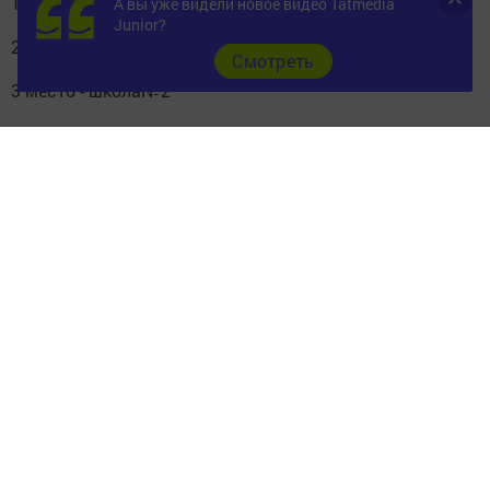
1 место - школа №7
А вы уже видели новое видео Tatmedia
Junior?
2 место - школа №5
Cмотреть
3 место - школа№2
Победители будут представлять наш район на
зональных соревнованиях школьной баскетбольной
лиги «КЭС- БАСКЕТ».
Следите за самым важным и интересным в
Telegram-канале
Татмедиа
Читайте новости Татарстана в