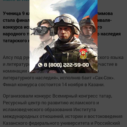
Ученица 9 класса гимназии №4 Алсу Миргалимова
стала финалистом Межрегионального фестиваля-
конкурса исполнителей произведений устного
народного творчества и образцов духовного наследия
татарского народа.
Алсу под руководствам учительницы татарского языка
и литературы Ларисы Шафиковой приняла участие в
номинации «Исполнение образцов книжного
литературного наследия», исполнив баит «Сак-Сок».
Финал конкурса состоится 14 ноября в Казани.
Организовали конкурс Всемирный конгресс татар,
Ресурсный центр по развитию исламского и
исламоведческого образования Института
международных отношений, истории и востоковедения
Казанского федерального университета и Российский