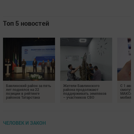
Топ 5 новостей
Бавлинский район за пять
Жители Бавлинского
С 1 авг
лет поднялся на 22
района продолжают
смогут 
позиции в рейтинге
поддерживать земляков
МАКСом
районов Татарстана
– участников СВО
мобиль
ЧЕЛОВЕК И ЗАКОН