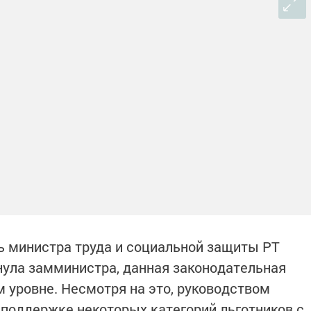
ь министра труда и социальной защиты РТ
нула замминистра, данная законодательная
 уровне. Несмотря на это, руководством
 поддержке некоторых категорий льготников с