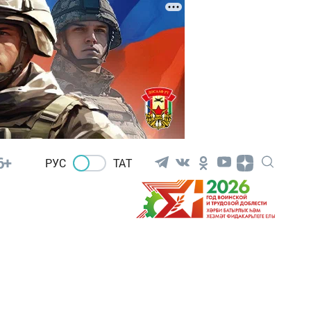
6+
РУС
ТАТ