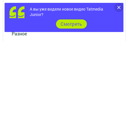
Опросы
А вы уже видели новое видео Tatmedia
Junior?
Документы
Cмотреть
Разное
Телефон АО «ТАТМЕДИА»:
(843) 222 09 84
16+
© 2011 - 2026. Бавлы-информ. Все права защищены.
© ТАТМЕДИА. Все материалы, размещенные на сайте, защищены
законом.
Перепечатка, воспроизведение и распространение в любом объеме
информации,
размещенной на сайте, возможна только с письменного согласия