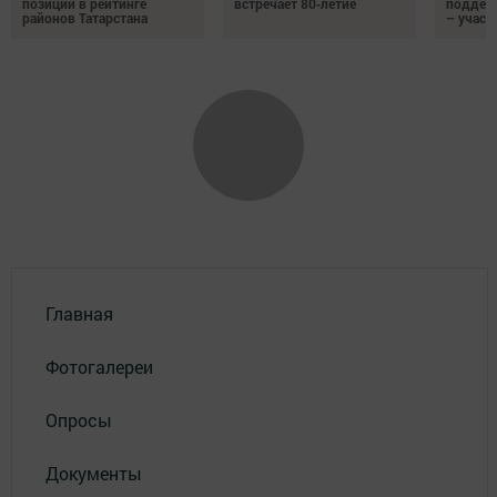
позиции в рейтинге
встречает 80‑летие
поддер
районов Татарстана
– участ
Главная
Фотогалереи
Опросы
Документы