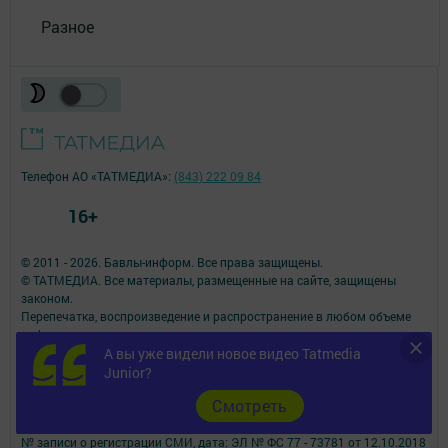
Разное
Телефон АО «ТАТМЕДИА»:
(843) 222 09 84
16+
© 2011 - 2026. Бавлы-информ. Все права защищены.
© ТАТМЕДИА. Все материалы, размещенные на сайте, защищены
законом.
Перепечатка, воспроизведение и распространение в любом объеме
информации,
А вы уже видели новое видео Tatmedia
размещенной на сайте, возможна только с письменного согласия
редакций СМИ.
Junior?
При поддержке Республиканского агентства по печати и массовым
Cмотреть
коммуникациям.
Наименование СМИ: Бавлы-информ
№ записи о регистрации СМИ, дата: ЭЛ № ФС 77 - 73781 от 12.10.2018