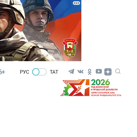
6+
РУС
ТАТ