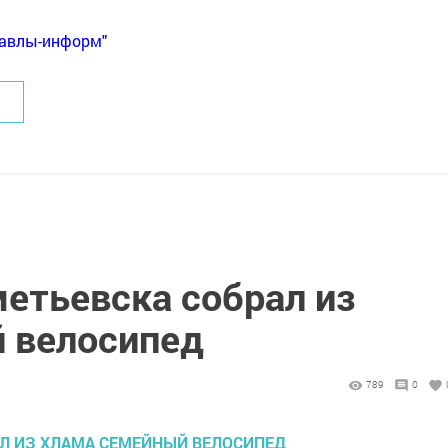
Бавлы-информ"
метьевска собрал из
 велосипед
789
0