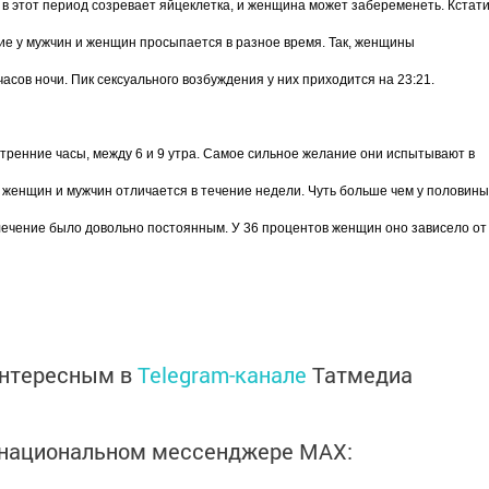
 в этот период созревает яйцеклетка, и женщина может забеременеть. Кстати
ие у мужчин и женщин просыпается в разное время. Так, женщины
асов ночи. Пик сексуального возбуждения у них приходится на 23:21.
утренние часы, между 6 и 9 утра. Самое сильное желание они испытывают в
 у женщин и мужчин отличается в течение недели. Чуть больше чем у половины
лечение было довольно постоянным. У 36 процентов женщин оно зависело от
интересным в
Telegram-канале
Татмедиа
в национальном мессенджере MАХ: