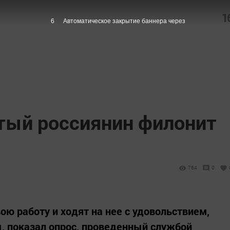
1
5
Автоматическое закрытие баннера через
ый россиянин филонит
764
0
ю работу и ходят на нее с удовольствием,
, показал опрос, проведенный службой