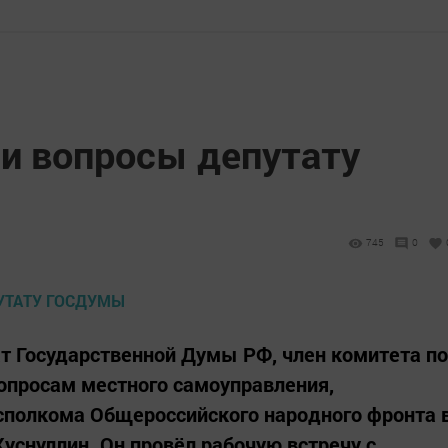
и вопросы депутату
745
0
т Государственной Думы РФ, член комитета по
опросам местного самоуправления,
сполкома Общероссийского народного фронта 
уснуллин. Он провёл рабочую встречу с