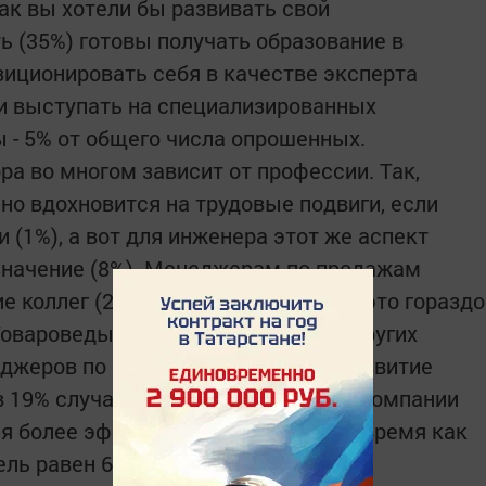
ак вы хотели бы развивать свой
ь (35%) готовы получать образование в
иционировать себя в качестве эксперта
и выступать на специализированных
 - 5% от общего числа опрошенных.
ра во многом зависит от профессии. Так,
но вдохновится на трудовые подвиги, если
 (1%), а вот для инженера этот же аспект
значение (8%). Менеджерам по продажам
 коллег (2%), а для оператора ПК - это гораздо
Товароведы чаще представителей других
еджеров по продажам) болеют за развитие
 в 19% случаях повышение прибыли компании
я более эффективной работы. В то время как
ель равен 6%.