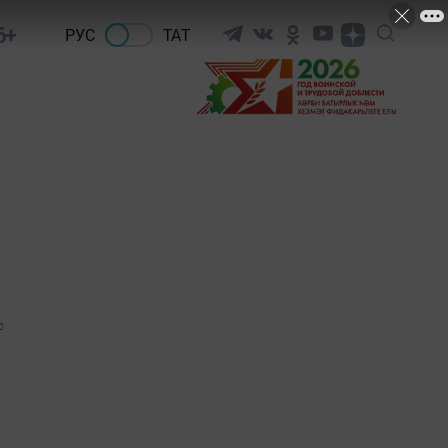
6+
РУС
ТАТ
0