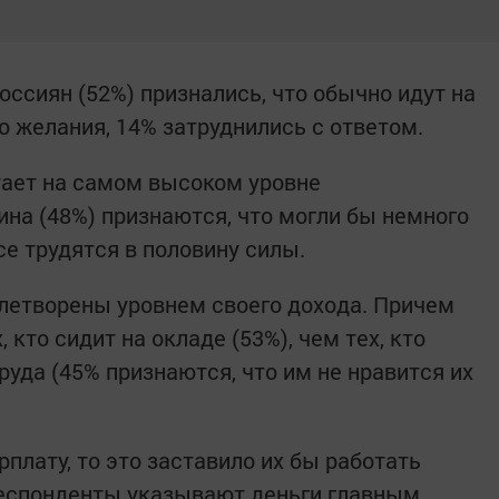
ссиян (52%) признались, что обычно идут на
го желания, 14% затруднились с ответом.
тает на самом высоком уровне
ина (48%) признаются, что могли бы немного
е трудятся в половину силы.
летворены уровнем своего дохода. Причем
кто сидит на окладе (53%), чем тех, кто
руда (45% признаются, что им не нравится их
плату, то это заставило их бы работать
респонденты указывают деньги главным