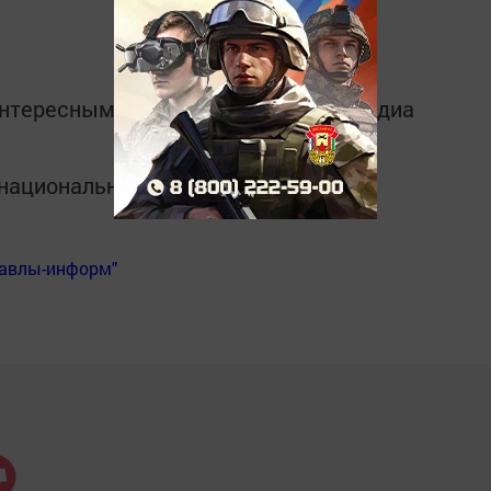
интересным в
Telegram-канале
Татмедиа
в национальном мессенджере MАХ:
Бавлы-информ"