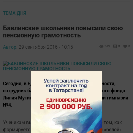
ТЕМА ДНЯ
Бавлинские школьники повысили свою
пенсионную грамотность
Автор,
29 сентября 2016 - 10:15
743
0
0
Сегодня, в Единый день пенсионной грамотности,
сотрудник бавлинского отделения пенсионного фонда
Лилия Мутигуллина встретилась с учениками гимназии
№4.
Ученикам выпускных классов рассказали о том, как
формируется пенсия, о важности получения «белой»