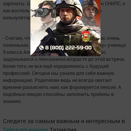
зарплаты. Школьники узнали, для чего нужен СНИЛС, и
как воспользоваться услугами пенсионного
калькулятора.
- Считаю, что такие занятия являются для нас очень
полезными, - рассказала газете «Слава труду» ученица
9 класса Алсу Миргалимова. - Мало кто из нас
задумывался о пенсионном возрасте до этой встречи,
более того, не все ещё определились с будущей
профессией. Сегодня мы узнали для себя важную
информацию. Родителям ведь не всегда хватает
времени разъяснять нам, как формируется пенсия. А
подобные лекции способны заполнить пробелы в
знаниях.
Следите за самым важным и интересным в
Telegram-канале
Татмедиа