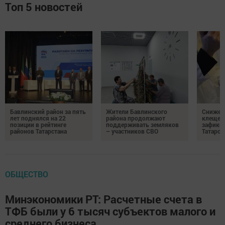
Топ 5 новостей
Бавлинский район за пять
Жители Бавлинского
Снижени
лет поднялся на 22
района продолжают
клещей
позиции в рейтинге
поддерживать земляков
зафикс
районов Татарстана
– участников СВО
Татарст
ОБЩЕСТВО
Минэкономики РТ: Расчетные счета в
ТФБ были у 6 тысяч субъектов малого и
среднего бизнеса