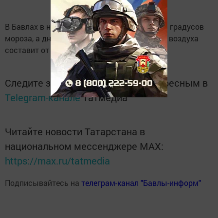
В Бавлах в новогоднюю ночь ожидается 3-5 градусов
мороза, а днём максимальная температура воздуха
составит от 0 до -3 градусов.
Следите за самым важным и интересным в
Telegram-канале
Татмедиа
Читайте новости Татарстана в
национальном мессенджере MАХ:
https://max.ru/tatmedia
Подписывайтесь на
телеграм-канал "Бавлы-информ"