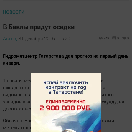
НОВОСТИ
В Бавлы придут осадки
Автор,
31 декабря 2016 - 15:20
756
0
0
Гидрометцентр Татарстана дал прогноз на первый день
января.
1 января местами на территории республики
ожидаются: временами метель с ухудшением
видимости до 1000 метров и менее; сильный юго-
западный ветер порывами до 18 метров в секунду; на
дорогах снежные заносы.
Облачно. Временами снег, мокрый снег. Местами
метель, гололёд.