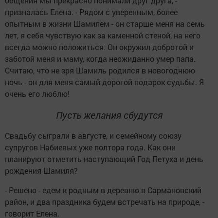
общения мы прекрасно понимали друг друга, -
призналась Елена. - Рядом с уверенным, более
опытным в жизни Шамилем - он старше меня на семь
лет, я себя чувствую как за каменной стеной, на него
всегда можно положиться. Он окружил добротой и
заботой меня и маму, когда неожиданно умер папа.
Считаю, что не зря Шамиль родился в новогоднюю
ночь - он для меня самый дорогой подарок судьбы. Я
очень его люблю!
Пусть желания сбудутся
Свадьбу сыграли в августе, и семейному союзу
супругов Набиевых уже полтора года. Как они
планируют отметить наступающий Год Петуха и день
рождения Шамиля?
- Решено - едем к родным в деревню в Сармановский
район, и два праздника будем встречать на природе, -
говорит Елена.