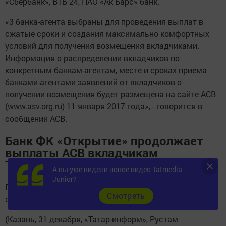
«Сбербанк», ВТБ 24, ПАО «Ак Барс» банк.
«3 банка-агента выбраны для проведения выплат в
сжатые сроки и создания максимально комфортных
условий для получения возмещения вкладчиками.
Информация о распределении вкладчиков по
конкретным банкам-агентам, месте и сроках приема
банками-агентами заявлений от вкладчиков о
получении возмещения будет размещена на сайте АСВ
(www.asv.org.ru) 11 января 2017 года», - говорится в
сообщении АСВ.
Банк ФК «Открытие» продолжает
выплаты АСВ вкладчикам
Татфондбанка
А вы уже видели новое видео Tatmedia
Junior?
Поток клиентов ТФБ стал значительно ниже по
Cмотреть
сравнению с первыми днями выплат.
(Казань, 31 декабря, «Татар-информ», Рустам