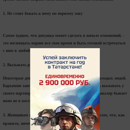
1. Не стоит бежать к нему по первому зову
Самое худшее, что девушка может сделать в начале отношений, -
это посвящать парню все свое время и быть готовой встречаться
с ним в любой день.
2. Вызывать ревность
Некоторые девушки любят провоцировать своих молодых людей.
Барышни заигрывают с другими парнями, пытаясь вызывать у
своего партнера ревность и соперничество, отчего кавалер бывает
явно не в восторге.
3. Женщинам не стоит унижать себя слежкой, тем более, что, как
правило, ничего хорошего из этого не выходит