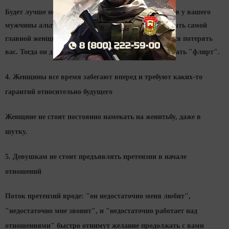
Будет лучше не выискивать доказательства наличия у вашего
мужчины альтернативных связей, а постараться стать самой
главной женщиной в его жизни.Так, чтобы он боялся потерять
вас. Тогда он десять раз задумается, прежде чем начать "флирт".
4. Женщины все время забегают вперед и требуют каких-то
гарантий относительно будущего
Женщине не стоит постоянно намекать на женитьбу, даже в
шутку.
5. Девушкам не стоит предъявлять претензии в начале
отношений
Поток претензий вроде: "он недостаточно меня любит",
"недостаточно мне звонит", и "недостаточно работает над
отношениями" быстро отнимут желание продолжать с вами