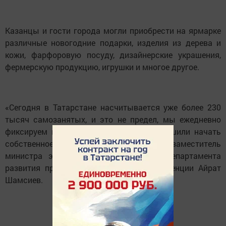
Казанцы и гости города могли приобрести на ярмарке
различные новогодние подарки, изделия из дерева и
кожи, фарфоровую посуду, дизайнерские украшения,
фермерскую продукцию, игрушки и многое другое.
«Сегодня в Татарстане насчитывается уже более 230
тысяч самозанятых, и это не предел, мы ежедневно
фиксируем прирост граждан, которые решили начать
собственное дело», — отметил первый заместитель
министра экономики РТ — директор Департамента
развития предпринимательства и конкуренции Айрат
Шамсиев.