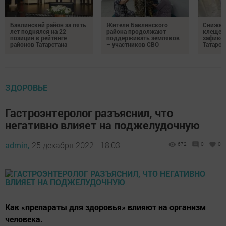
Бавлинский район за пять
Жители Бавлинского
Снижени
лет поднялся на 22
района продолжают
клещей
позиции в рейтинге
поддерживать земляков
зафикс
районов Татарстана
– участников СВО
Татарст
ЗДОРОВЬЕ
Гастроэнтеролог разъяснил, что
негативно влияет на поджелудочную
admin,
25 декабря 2022 - 18:03
672
0
0
Как «препараты для здоровья» влияют на организм
человека.