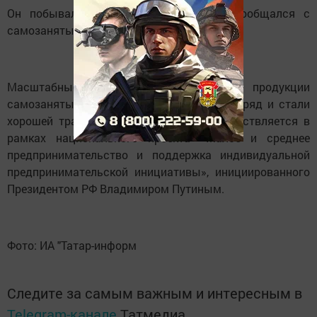
Он побывал на закрытии ярмарки и пообщался с
самозанятыми.
Масштабные ярмарки для продвижения продукции
самозанятых проводят вот уже 4 год подряд и стали
хорошей традицией. Их поддержка осуществляется в
рамках национального проекта «Малое и среднее
предпринимательство и поддержка индивидуальной
предпринимательской инициативы», инициированного
Президентом РФ Владимиром Путиным.
Фото: ИА "Татар-информ
Следите за самым важным и интересным в
Telegram-канале
Татмедиа