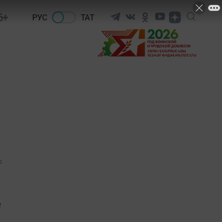
6+
РУС
ТАТ
0
е