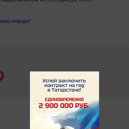
Бавлы-информ"