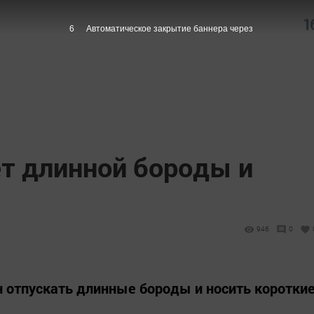
1
5
Автоматическое закрытие баннера через
ет длинной бороды и
946
0
 отпускать длинные бороды и носить коротки