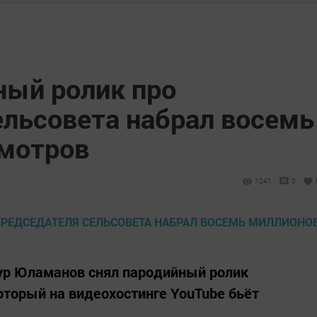
ный ролик про
ельсовета набрал восемь
мотров
1241
0
ур Юламанов снял пародийный ролик
оторый на видеохостинге YouTube бьёт