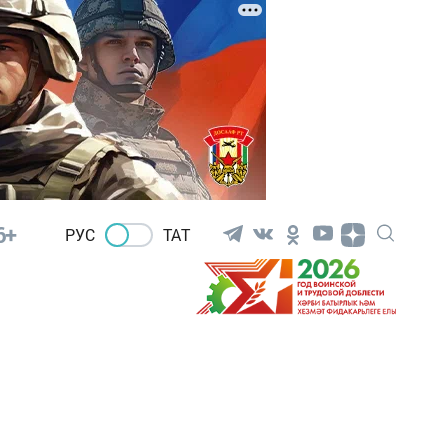
6+
РУС
ТАТ