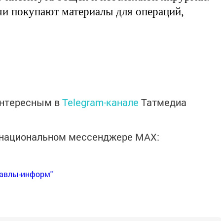
чи покупают материалы для операций,
интересным в
Telegram-канале
Татмедиа
в национальном мессенджере MАХ:
Бавлы-информ"