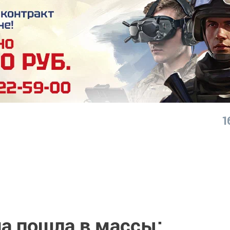
1
а пошла в массы: