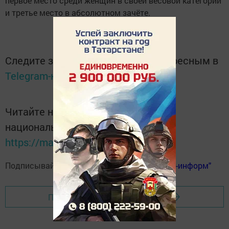
первое место среди женщин в своей весовой категории
и третье место в абсолютном зачёте.
Следите за самым важным и интересным в
Telegram-канале
Татмедиа
Читайте новости Татарстана в
национальном мессенджере MАХ:
https://max.ru/tatmedia
Подписывайтесь на
телеграм-канал "Бавлы-информ"
Перейти на страницу новости