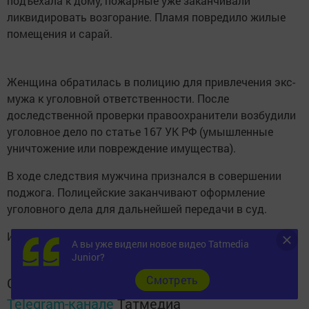
подъехала к дому, пожарные уже заканчивали
ликвидировать возгорание. Пламя повредило жилые
помещения и сарай.
Женщина обратилась в полицию для привлечения экс-
мужа к уголовной ответственности. После
доследственной проверки правоохранители возбудили
уголовное дело по статье 167 УК РФ (умышленные
уничтожение или повреждение имущества).
В ходе следствия мужчина признался в совершении
поджога. Полицейские заканчивают оформление
уголовного дела для дальнейшей передачи в суд.
Источник:
runews24.ru
А вы уже видели новое видео Tatmedia
Junior?
Cмотреть
Следите за самым важным и интересным в
Telegram-канале
Татмедиа