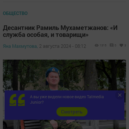
ОБЩЕСТВО
Десантник Рамиль Мухаметжанов: «И
служба особая, и товарищи»
Яна Махмутова,
2 августа 2024 - 08:12
1315
0
3
А вы уже видели новое видео Tatmedia
Junior?
Cмотреть