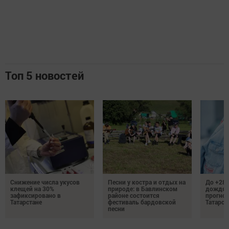
Топ 5 новостей
Снижение числа укусов
Песни у костра и отдых на
До +28 
клещей на 30%
природе: в Бавлинском
дождям
зафиксировано в
районе состоится
прогноз
Татарстане
фестиваль бардовской
Татарст
песни