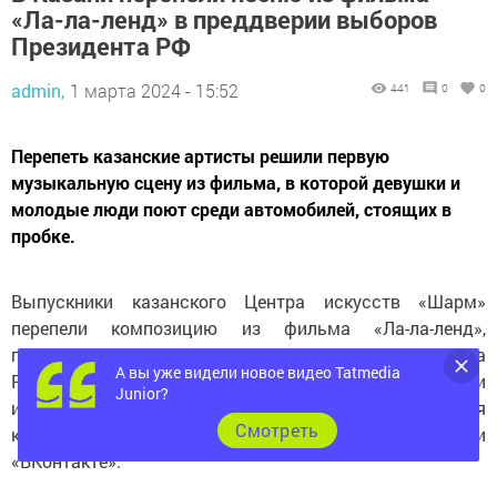
«Ла-ла-ленд» в преддверии выборов
Президента РФ
admin,
1 марта 2024 - 15:52
441
0
0
Перепеть казанские артисты решили первую
музыкальную сцену из фильма, в которой девушки и
молодые люди поют среди автомобилей, стоящих в
пробке.
Выпускники казанского Центра искусств «Шарм»
перепели композицию из фильма «Ла-ла-ленд»,
посвятив кавер предстоящим выборам Президента
А вы уже видели новое видео Tatmedia
России. Совместив получившуюся песню с кадрами
Junior?
из музыкального фильма, они выложили получившийся
Cмотреть
клип на своей странице в социальной сети
«ВКонтакте».