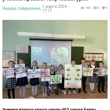
1 марта 2024 -
Индира Сайфуллина,
1064
0
0
17:17
Ученики второго класса школы №2 города Бавлы