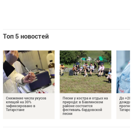
Топ 5 новостей
Снижение числа укусов
Песни у костра и отдых на
До +28 
клещей на 30%
природе: в Бавлинском
дождям
зафиксировано в
районе состоится
прогноз
Татарстане
фестиваль бардовской
Татарст
песни