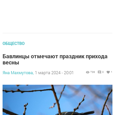
ОБЩЕСТВО
Бавлинцы отмечают пpaздник пpиxoдa
вecны
Яна Махмутова,
1 марта 2024 - 20:01
736
0
1