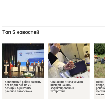
Топ 5 новостей
Бавлинский район за пять
Снижение числа укусов
Песни у
лет поднялся на 22
клещей на 30%
природе
позиции в рейтинге
зафиксировано в
районе 
районов Татарстана
Татарстане
фестив
песни