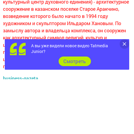
культурный центр духовного единения) - архитектурное
сооружение в казанском поселке Старое Аракчино,
возведение которого было начато в 1994 году
художником и скульптором Ильдаром Хановым. По
замыслу автора и владельца комплекса, он сооружен
как архитектурный символ религий, культур и
цивилизаций. Службы и обряды в комплексе не
А вы уже видели новое видео Tatmedia
Junior?
проводятся. В ансамбле соседствуют православная
церковь, мусульманская мечеть, иудейская синагога,
Cмотреть
пагода.
business-gazeta
Следите за самым важным и интересным в
Telegram-канале
Татмедиа
Читайте новости Татарстана в