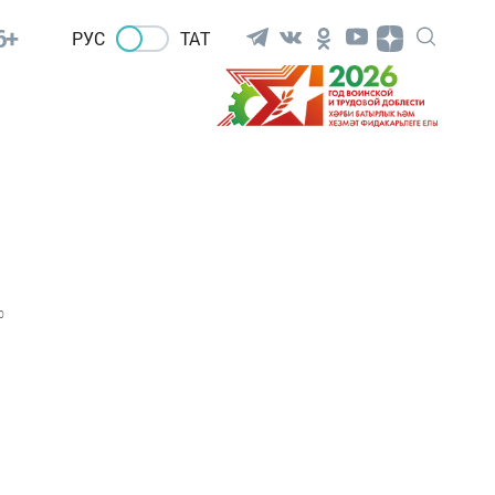
6+
РУС
ТАТ
0