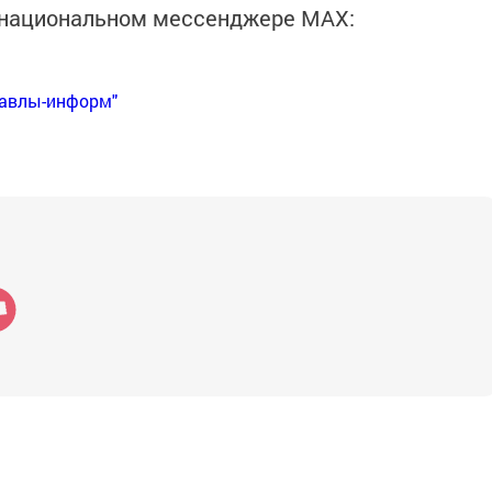
в национальном мессенджере MАХ:
Бавлы-информ"