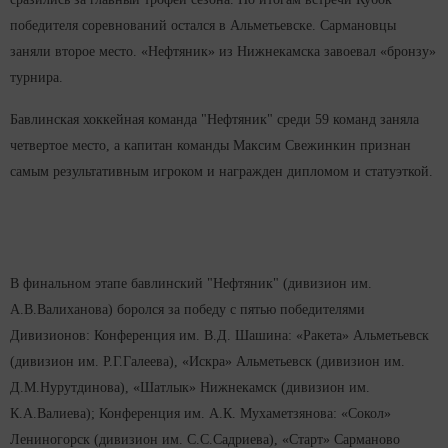
победителя соревнований остался в Альметьевске. Сармановцы
заняли второе место. «Нефтяник» из Нижнекамска завоевал «бронзу»
турнира.
Бавлинская хоккейная команда "Нефтяник" среди 59 команд заняла
четвертое место, а капитан команды Максим Свежинкин признан
самым результативным игроком и награжден дипломом и статуэткой.
В финальном этапе бавлинский "Нефтяник" (дивизион им.
А.В.Валиханова) боролся за победу с пятью победителями
Дивизионов: Конференция им. В.Д. Шашина: «Ракета» Альметьевск
(дивизион им. Р.Г.Галеева), «Искра» Альметьевск (дивизион им.
Д.М.Нурутдинова), «Шатлык» Нижнекамск (дивизион им.
К.А.Валиева); Конференция им. А.К. Мухаметзянова: «Сокол»
Лениногорск (дивизион им. С.С.Садриева), «Старт» Сарманово