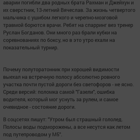
аварии погибли два родных брата Рахман и Джейхун и
их сверстник, 13-летний Вячеслав. За жизнь четвертого
мальчика с ушибом легкого и черепно-мозговой
травмой борются врачи. Ребят на спарринг вез тренер
Руслан Богданов. Они много раз брали кубки на
соревнованиях по боксу, но в это утро ехали на
показательный турнир.
Почему полуторатонник при хорошей видимости
выехал на встречную полосу абсолютно ровного
участка почти пустой дороги без светофоров - не ясно.
Среди версий: поломка самой "Газели", ошибка
водителя, который мог уснуть за рулем, и самое
очевидное - состояние дороги.
В соцсетях пишут: "Утром был страшный гололед.
Полосы воды подморожены, а все несутся как летом
под путепроводом у М5".