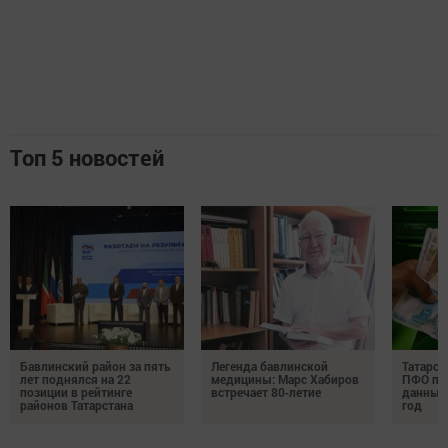
Топ 5 новостей
Бавлинский район за пять
Легенда бавлинской
Татарст
лет поднялся на 22
медицины: Марс Хабиров
ПФО по 
позиции в рейтинге
встречает 80‑летие
данные 
районов Татарстана
год