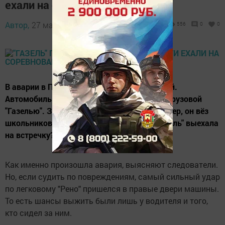
ехали на соревнования
Автор,
27 марта 2017 - 04:59
556
0
0
В аварии в Подмосковье погибли трое детей.
Автомобиль "Рено" лоб в лоб столкнулся с грузовой
"Газелью". За рулем легковушки сидел тренер, он вёз
школьников на соревнования. Почему "Газель" выехала
на встречку?
Как именно произошла авария, выясняют следователи.
Но, если судить по повреждениям, самый сильный удар
по легковому "Рено" пришелся в правые двери машины.
То есть шансы выжить были лишь у водителя и того,
кто сидел за ним.