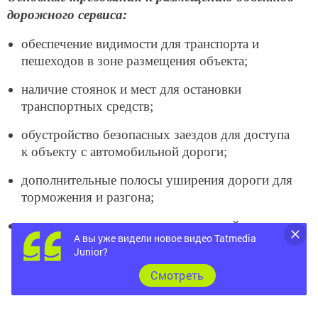
дорожного сервиса:
обеспечение видимости для транспорта и
пешеходов в зоне размещения объекта;
наличие стоянок и мест для остановки
транспортных средств;
обустройство безопасных заездов для доступа
к объекту с автомобильной дороги;
дополнительные полосы уширения дороги для
торможения и разгона;
наличие дорожных знаков, дорожной
А вы уже видели новое видео Tatmedia
разметки, ограждений безопасности,
Junior?
освещения как самого объекта, так и на
Cмотреть
подходах с автодороги.