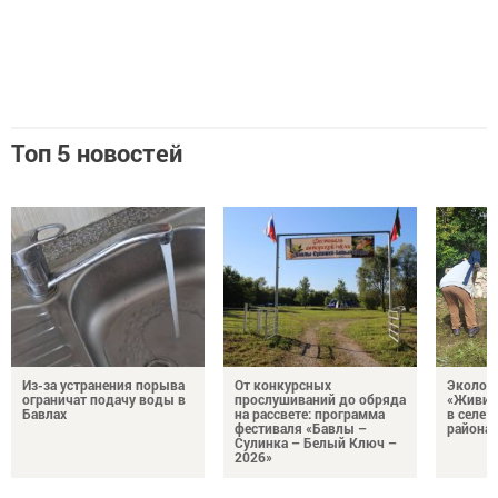
Топ 5 новостей
Из-за устранения порыва
От конкурсных
Эколог
ограничат подачу воды в
прослушиваний до обряда
«Живи, 
Бавлах
на рассвете: программа
в селе 
фестиваля «Бавлы –
района
Сулинка – Белый Ключ –
2026»