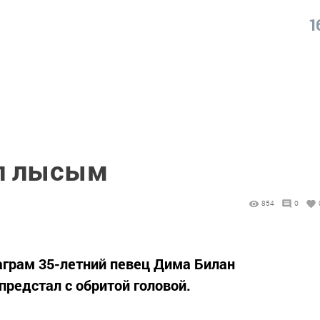
1
ал лысым
854
0
таграм 35-летний певец Дима Билан
предстал с обритой головой.