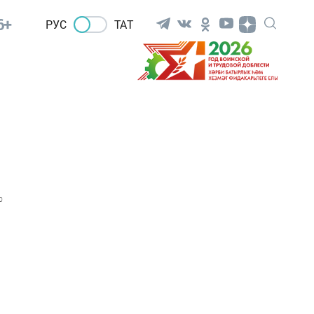
6+
РУС
ТАТ
0