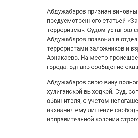
Абдужабаров признан виновны
предусмотренного статьей «З
терроризма». Судом установлен
Абдужабаров позвонил в отдел
террористами заложников и вз
Азнакаево. На место происше
города, однако сообщение ока
Абдужабаров свою вину полнос
хулиганской выходкой. Суд, со
обвинителя, с учетом непогаш
назначил ему лишение свободы
исправительной колонии строг