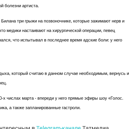
й болезни артиста.
Билана три грыжи на позвоночнике, которые зажимают нерв и
то медики настаивают на хирургической операции, певец
ался, что испытывал в последнее время адские боли: у него
тдыха, который считаю в данном случае необходимым, вернусь и
вец.
0-х числах марта - впереди у него прямые эфиры шоу «Голос.
ника, а также запланированные гастроли.
интересным в
Telegram-канале
Татмедиа