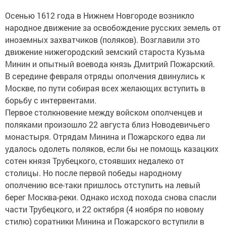
Осенью 1612 года в Нижнем Новгороде возникло
народное движение за освобождение русских земель от
иноземных захватчиков (поляков). Возглавили это
движение нижегородский земский староста Кузьма
Минин и опытный воевода князь Дмитрий Пожарский.
В середине февраля отряды ополчения двинулись к
Москве, по пути собирая всех желающих вступить в
борьбу с интервентами.
Первое столкновение между войском ополченцев и
поляками произошло 22 августа близ Новодевичьего
монастыря. Отрядам Минина и Пожарского едва ли
удалось одолеть поляков, если бы не помощь казацких
сотен князя Трубецкого, стоявших недалеко от
столицы. Но после первой победы народному
ополчению все-таки пришлось отступить на левый
берег Москва-реки. Однако исход похода снова спасли
части Трубецкого, и 22 октября (4 ноября по новому
стилю) соратники Минина и Пожарского вступили в