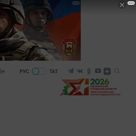
6+
РУС
ТАТ