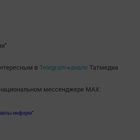
ия"
интересным в
Telegram-канале
Татмедиа
в национальном мессенджере MАХ:
Бавлы-информ"