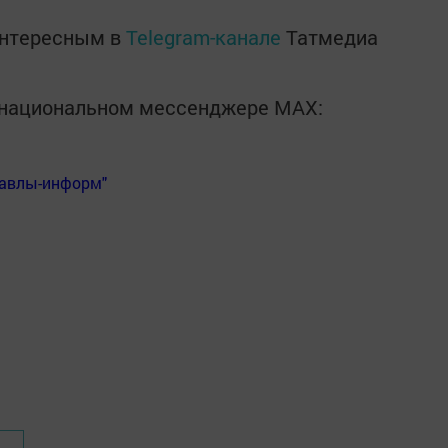
интересным в
Telegram-канале
Татмедиа
в национальном мессенджере MАХ:
Бавлы-информ"