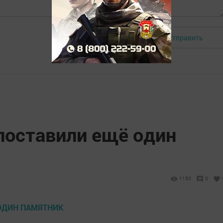
Отправить
Авторизоваться
оставили ещё один
1150
0